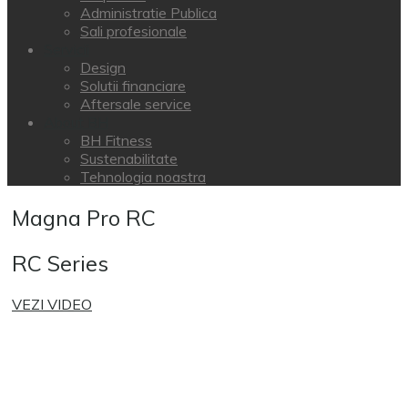
Administratie Publica
Sali profesionale
Servicii
Design
Solutii financiare
Aftersale service
About BH
BH Fitness
Sustenabilitate
Tehnologia noastra
Magna Pro RC
RC Series
VEZI VIDEO