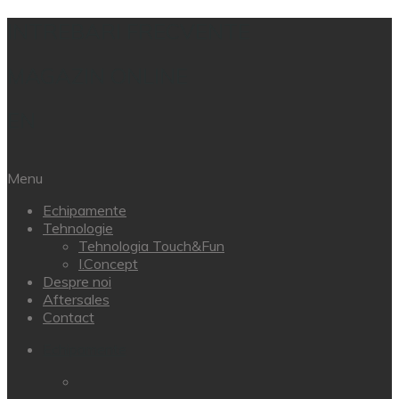
INTREBARI FRECVENTE
MAGAZIN ONLINE
EN
Menu
Echipamente
Tehnologie
Tehnologia Touch&Fun
I.Concept
Despre noi
Aftersales
Contact
Echipamente