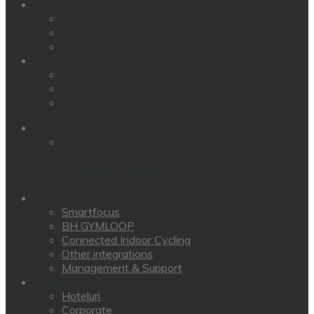
Servicii
Design
Solutii financiare
Aftersale service
About BH
BH Fitness
Sustenabilitate
Tehnologia noastra
Echipamente
CARDIO
Strength
Functional Training
Indoor Cycling
Conectivitate
Smartfocus
BH GYMLOOP
Connected Indoor Cycling
Other integrations
Management & Support
Clienti
Hoteluri
Corporate