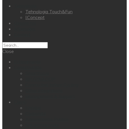
Tehnologie
Tehnologia Touch&Fun
I.Concept
Despre noi
Aftersales
Contact
Close
Echipamente
Conectivitate
Smartfocus
BH GYMLOOP
Connected Indoor Cycling
Other integrations
Management & Support
Clienti
Hoteluri
Corporate
Administratie Publica
Sali profesionale