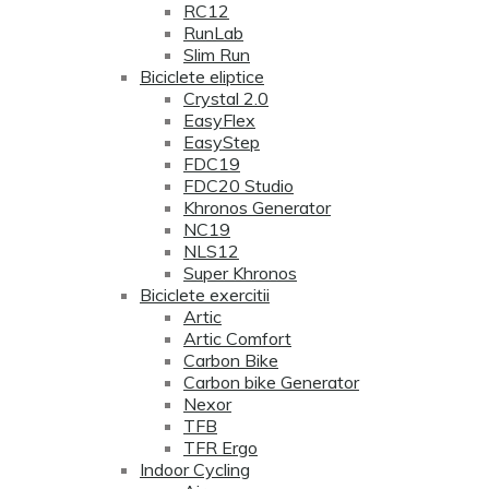
RC12
RunLab
Slim Run
Biciclete eliptice
Crystal 2.0
EasyFlex
EasyStep
FDC19
FDC20 Studio
Khronos Generator
NC19
NLS12
Super Khronos
Biciclete exercitii
Artic
Artic Comfort
Carbon Bike
Carbon bike Generator
Nexor
TFB
TFR Ergo
Indoor Cycling