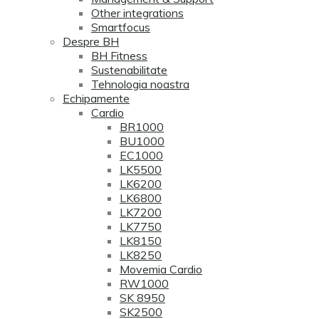
Other integrations
Smartfocus
Despre BH
BH Fitness
Sustenabilitate
Tehnologia noastra
Echipamente
Cardio
BR1000
BU1000
EC1000
LK5500
LK6200
LK6800
LK7200
LK7750
LK8150
LK8250
Movemia Cardio
RW1000
SK 8950
SK2500