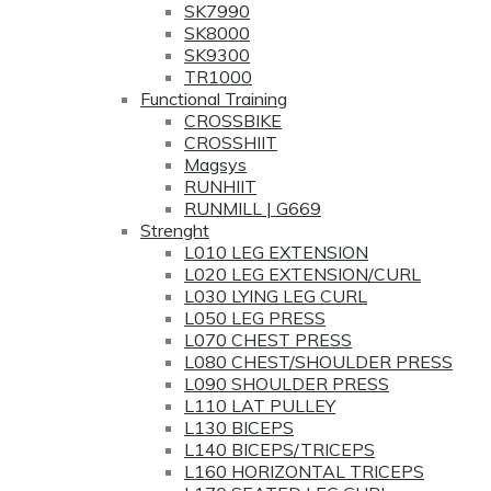
SK7990
SK8000
SK9300
TR1000
Functional Training
CROSSBIKE
CROSSHIIT
Magsys
RUNHIIT
RUNMILL | G669
Strenght
L010 LEG EXTENSION
L020 LEG EXTENSION/CURL
L030 LYING LEG CURL
L050 LEG PRESS
L070 CHEST PRESS
L080 CHEST/SHOULDER PRESS
L090 SHOULDER PRESS
L110 LAT PULLEY
L130 BICEPS
L140 BICEPS/TRICEPS
L160 HORIZONTAL TRICEPS