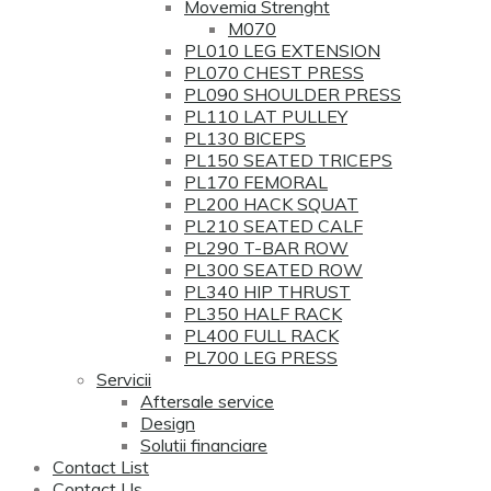
Movemia Strenght
M070
PL010 LEG EXTENSION
PL070 CHEST PRESS
PL090 SHOULDER PRESS
PL110 LAT PULLEY
PL130 BICEPS
PL150 SEATED TRICEPS
PL170 FEMORAL
PL200 HACK SQUAT
PL210 SEATED CALF
PL290 T-BAR ROW
PL300 SEATED ROW
PL340 HIP THRUST
PL350 HALF RACK
PL400 FULL RACK
PL700 LEG PRESS
Servicii
Aftersale service
Design
Solutii financiare
Contact List
Contact Us