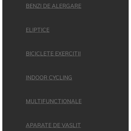
BENZI DE ALERGARE
ELIPTICE
BICICLETE EXERCITII
INDOOR CYCLING
MULTIFUNCTIONALE
APARATE DE VASLIT