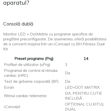
aparatul?
Consolă dublă
Monitor LED + DotMatrix cu programe specifice de
pregătire preconfigurate. De asemenea, oferă posibilitatea
de a converti mașina într-un i.Concept cu BH Fitness Dual
Kit.
Preset programs (Prg)
14
Profiluri de utilizator (uPrg)
3
Programul de control al ritmului
Da
cardiac (HRC)
Test de grăsime corporală (BF)
Da
Ecran
LED+DOT MATRIX
DA, PENTRU CUTIE
Ritmul cardiac telemetric
INCLUSĂ
OPȚIONAL CU KITUL
i.Concept
DUAL