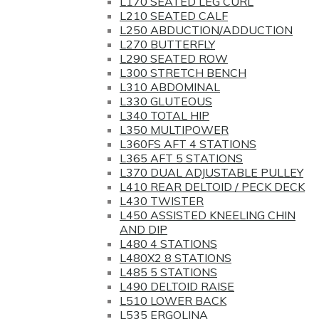
L170 SEATED LEG CURL
L210 SEATED CALF
L250 ABDUCTION/ADDUCTION
L270 BUTTERFLY
L290 SEATED ROW
L300 STRETCH BENCH
L310 ABDOMINAL
L330 GLUTEOUS
L340 TOTAL HIP
L350 MULTIPOWER
L360FS AFT 4 STATIONS
L365 AFT 5 STATIONS
L370 DUAL ADJUSTABLE PULLEY
L410 REAR DELTOID / PECK DECK
L430 TWISTER
L450 ASSISTED KNEELING CHIN
AND DIP
L480 4 STATIONS
L480X2 8 STATIONS
L485 5 STATIONS
L490 DELTOID RAISE
L510 LOWER BACK
L535 ERGOLINA